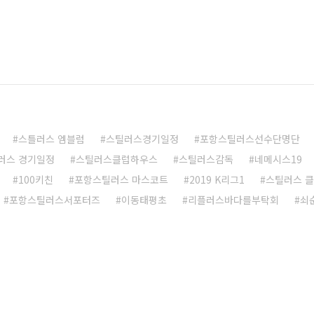
스틀러스 엠블럼
스틸러스경기일정
포항스틸러스선수단명단
러스 경기일정
스틸러스클럽하우스
스틸러스감독
네메시스19
100키친
포항스틸러스 마스코트
2019 K리그1
스틸러스 
포항스틸러스서포터즈
이동태평초
리플러스바다를부탁회
쇠