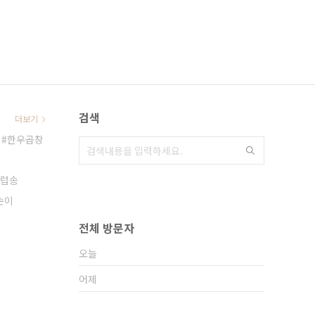
검색
더보기
한우곱창
클럽송
순이
전체 방문자
오늘
어제