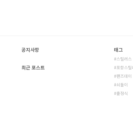
공지사항
태그
스틸러스
최근 포스트
포항스틸
팬즈데이
쇠돌이
출정식