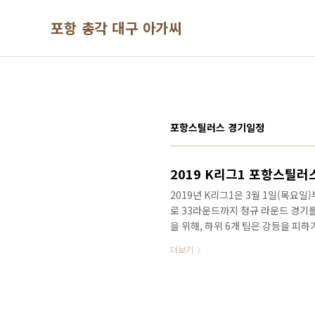
본문 바로가기
포항 총각 대구 아가씨
포항스틸러스 경기일정
2019 K리그1 포항스틸러
2019년 K리그1은 3월 1일(목요일)부
로 33라운드까지 정규 라운드 경기를
을 위해, 하위 6개 팀은 강등을 피하
드를 치루게 된다. 이렇게 경기가 
더보기
승강 플레이 오프와 하위 스플릿은 얼
펴보고 포항축구의 즐거움을 누려보자
습니다. 2019 K리그는 화요일, 금요일
30분, 8시등 경기 시간이 다양해..