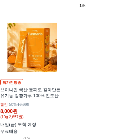
1
/5
특가진행중
오늘은 김치찌개 양념 분말 김치
찜 가정용 대용량, 1개, 500g
와우할인
20%
11,900
9,500
원
(100g 1,900원)
내일(금) 도착 보장
(
93
)
특가진행중
97 % 남음
브이나인 국산 통째로 갈아만든
유기농 강황가루 100% 진도산
강황, 1박스, 28g
할인
50%
16,000
8,000
원
(10g 2,857원)
내일(금) 도착 예정
무료배송