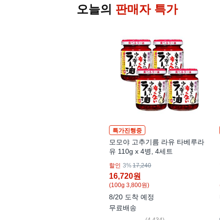
오늘의
판매자 특가
특가진행중
모모야 고추기름 라유 타베루라
유 110g x 4병, 4세트
할인
3%
17,240
16,720
원
(100g 3,800원)
8/20 도착 예정
무료배송