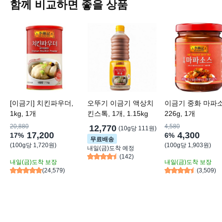
함께 비교하면 좋을 상품
[이금기] 치킨파우더,
오뚜기 이금기 액상치
이금기 중화 마파소
1kg, 1개
킨스톡, 1개, 1.15kg
226g, 1개
20,880
4,580
12,770
(
10g당 111원
)
17,200
4,300
17
%
6
%
무료배송
(
100g당 1,720원
)
(
100g당 1,903원
)
내일(금)
도착 예정
(
142
)
내일(금)
도착 보장
내일(금)
도착 보장
(
24,579
)
(
3,509
)