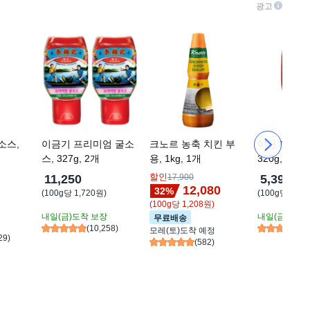
광고
소스,
이금기 프리미엄 굴소
크노르 농축 치킨 부
이금기 팬더
스, 327g, 2개
용, 1kg, 1개
320g, 1개
할인
11,250
17,900
5,390
12,080
32
%
(
100g당 1,720원
)
(
100g당 1,68
(
100g당 1,208원
)
내일(금)
도착 보장
내일(금)
도착 
무료배송
(
10,258
)
(
1
모레(토)
도착 예정
29
)
(
582
)