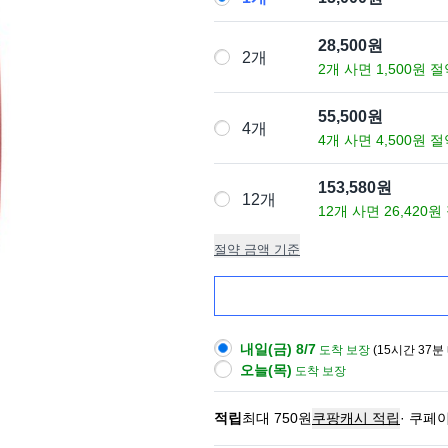
28,500원
2개
2개 사면 1,500원 
55,500원
4개
4개 사면 4,500원 
153,580원
12개
12개 사면 26,420원
절약 금액 기준
내일(금) 8/7
도착 보장
(
15시간 37분
오늘(목)
도착 보장
적립
최대 750원
쿠팡캐시 적립
·
쿠페이