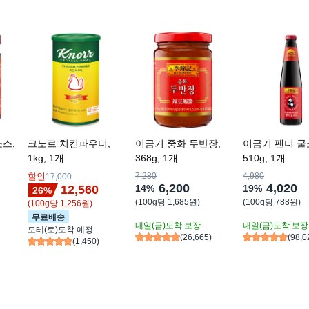
스,
크노르 치킨파우더,
이금기 중화 두반장,
이금기 팬더 굴
1kg, 1개
368g, 1개
510g, 1개
할인
7,280
4,980
17,000
6,200
4,020
14
%
19
%
12,560
26
%
(
100g당 1,685원
)
(
100g당 788원
)
(
100g당 1,256원
)
무료배송
내일(금)
도착 보장
내일(금)
도착 보장
모레(토)
도착 예정
(
26,665
)
(
98,0
(
1,450
)