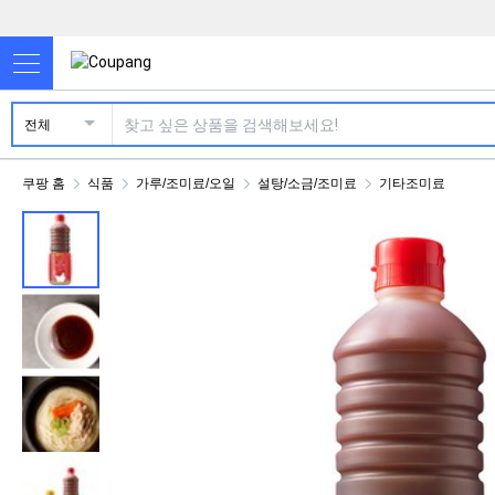
전체
쿠팡 홈
식품
가루/조미료/오일
설탕/소금/조미료
기타조미료