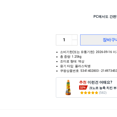
PC에서도 간편
장바구
소비기한(또는 유통기한): 2026-09-16
총 중량: 1.25kg
조미료 형태: 액상
용기 타입: 플라스틱병
쿠팡상품번호: 5341402803 - 21497345
추천
이런건 어때요?
32%
크노르 농축 치킨 부용,
(
582
)