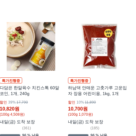
특가진행중
특가진행중
다담은 한알육수 치킨스톡 60알
하남댁 안매운 고춧가루 고운입
코인, 1개, 240g
자 장용 어린이용, 1kg, 1개
할인
39%
17,790
할인
10%
11,890
10,820
원
10,700
원
(100g 4,508원)
(100g 1,070원)
내일(금) 도착 보장
내일(금) 도착 보장
(
361
)
(
185
)
96 % 남음
96 % 남음